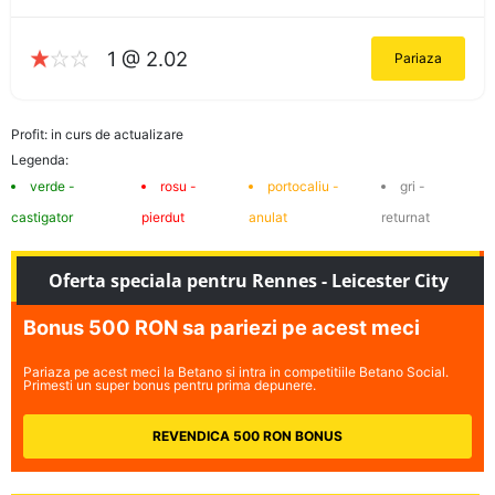
1 @ 2.02
Pariaza
Profit: in curs de actualizare
Legenda:
verde -
rosu -
portocaliu -
gri -
castigator
pierdut
anulat
returnat
Oferta speciala pentru Rennes - Leicester City
Bonus 500 RON sa pariezi pe acest meci
Pariaza pe acest meci la Betano si intra in competitiile Betano Social.
Primesti un super bonus pentru prima depunere.
REVENDICA 500 RON BONUS