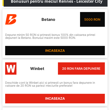
Bonusuri pentru meciul Rennes - Leicester City
Betano
5000 RON
Depune minim 50 RON si primesti bonus 100% din valoarea primei
depuneri la Betano. Bonusul maxim este 5000 RON.
INCASEAZA
Winbet
20 RON FARA DEPUNERE
Deschide cont la Winbet aici si primesti un bonus fara depunere in
valoare de 20 RON sa pariezi meciurile preferate!
INCASEAZA