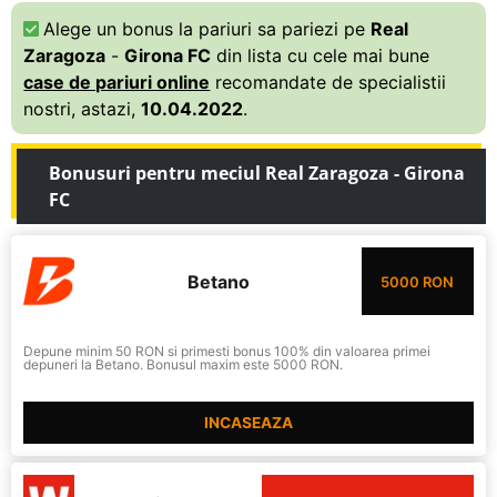
Alege un bonus la pariuri sa pariezi pe
Real
Zaragoza
-
Girona FC
din lista cu cele mai bune
case de pariuri online
recomandate de specialistii
nostri, astazi,
10.04.2022
.
Bonusuri pentru meciul Real Zaragoza - Girona
FC
Betano
5000 RON
Depune minim 50 RON si primesti bonus 100% din valoarea primei
depuneri la Betano. Bonusul maxim este 5000 RON.
INCASEAZA