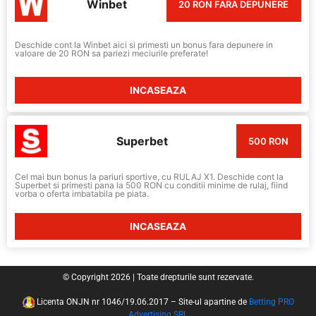
Winbet
20 RON FARA DEPUNERE
Deschide cont la Winbet aici si primesti un bonus fara depunere in
valoare de 20 RON sa pariezi meciurile preferate!
INCASEAZA
Superbet
500 RON
Cel mai bun bonus la pariuri sportive, cu RULAJ X1. Deschide cont la
Superbet si primesti pana la 500 RON cu conditii minime de rulaj, fiind
vorba o oferta imbatabila pe piata.
INCASEAZA
© Copyright 2026 | Toate drepturile sunt rezervate.
Licenta ONJN nr 1046/19.06.2017 – Site-ul apartine de
Betting PRO
Advertising SRL