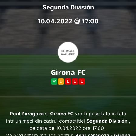
Segunda División
10.04.2022 @ 17:00
Girona FC
W
D
L
L
L
Real Zaragoza
si
Girona FC
vor fi puse fata in fata
intr-un meci din cadrul competitiei
Segunda División
,
pe data de 10.04.2022 ora 17:00 .
Va prezentam mai jos ponturi
Real Zaragoza
-
Girona