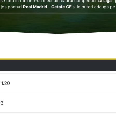
use fata in fata intr-un meci din cadrul competitiei
La Liga
,
jos ponturi
Real Madrid
-
Getafe CF
si le puteti adauga p
 1.20
93