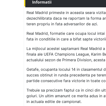
Informatii
Real Madrid primeste in aceasta seara vizita
dezechilibrata daca ne raportam la forma ara
teren propriu in fata adversarilor de azi.
Real Madrid, formatie care ocupa locul inta
fata in conditiile in care a bifat sapte victor
La mijlocul acestei saptamani Real Madrid a 
finala ale UEFA Champions League, Karim Benz
actualului sezon de Primera Division, acesta
Getafe, ocupanta locului 14 in clasamentul d
succes obtinut in runda precedenta pe teren 
partide consecutive fara victorie in toate com
Trebuie sa precizam faptul ca in cinci din ul
goluri. Un ultim amanunt ce merita adus in a
in actuala editie de campionat.