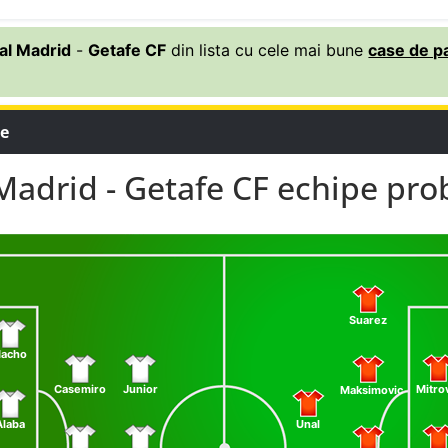
al Madrid
-
Getafe CF
din lista cu cele mai bune
case de pa
le
Madrid - Getafe CF echipe pro
Suarez
acho
Casemiro
Junior
Mitro
Maksimovic
Alaba
Unal