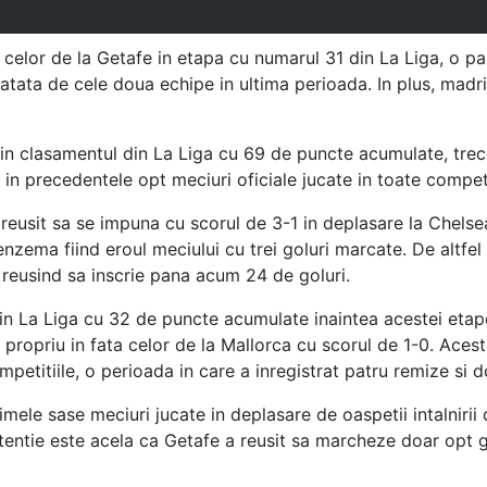
 celor de la Getafe in etapa cu numarul 31 din La Liga, o pa
tata de cele doua echipe in ultima perioada. In plus, madr
i in clasamentul din La Liga cu 69 de puncte acumulate, tre
ii in precedentele opt meciuri oficiale jucate in toate competi
reusit sa se impuna cu scorul de 3-1 in deplasare la Chelse
ema fiind eroul meciului cu trei goluri marcate. De altfel 
 reusind sa inscrie pana acum 24 de goluri.
in La Liga cu 32 de puncte acumulate inaintea acestei etape
propriu in fata celor de la Mallorca cu scorul de 1-0. Acest
petitiile, o perioada in care a inregistrat patru remize si d
timele sase meciuri jucate in deplasare de oaspetii intalnir
tentie este acela ca Getafe a reusit sa marcheze doar opt go