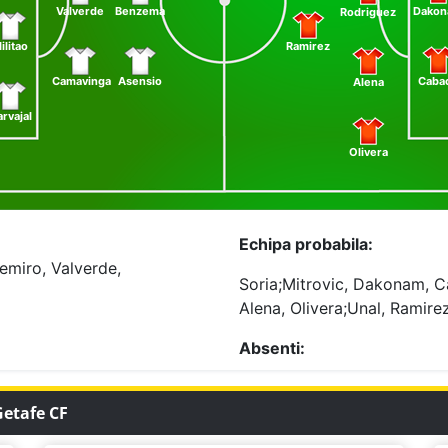
Valverde
Benzema
Dako
Rodriguez
ilitao
Ramirez
Camavinga
Asensio
Caba
Alena
rvajal
Olivera
Echipa probabila:
emiro, Valverde,
Soria;Mitrovic, Dakonam, 
Alena, Olivera;Unal, Ramire
Absenti:
Getafe CF