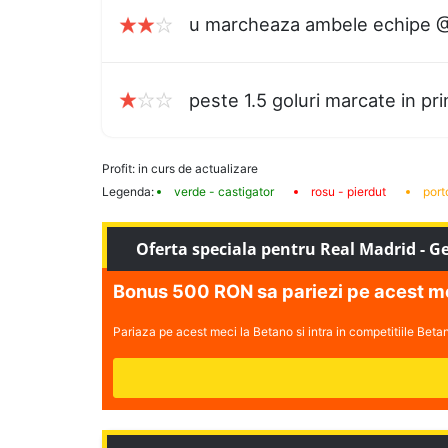
u marcheaza ambele echipe @
peste 1.5 goluri marcate in pr
Profit: in curs de actualizare
Legenda:
verde - castigator
rosu - pierdut
port
Oferta speciala pentru Real Madrid - G
Bonus 500 RON sa pariezi pe acest m
Pariaza pe acest meci la Betano si intra in competitiile Bet