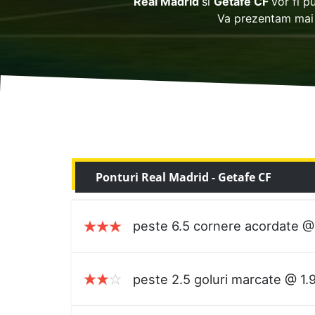
Real Madrid
si
Getafe CF
vor fi p
Va prezentam mai 
Ponturi Real Madrid - Getafe CF
peste 6.5 cornere acordate @
peste 2.5 goluri marcate @ 1.