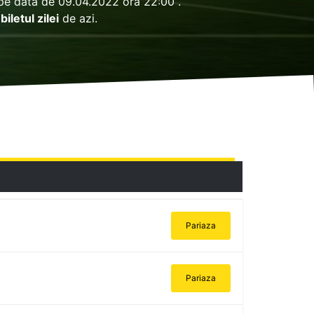
 pe data de 09.04.2022 ora 22:00 .
e
biletul zilei
de azi.
Pariaza
Pariaza