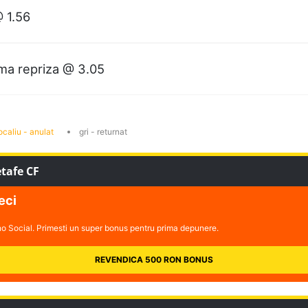
 1.56
ima repriza @ 3.05
ocaliu - anulat
gri - returnat
etafe CF
eci
ano Social. Primesti un super bonus pentru prima depunere.
REVENDICA 500 RON BONUS