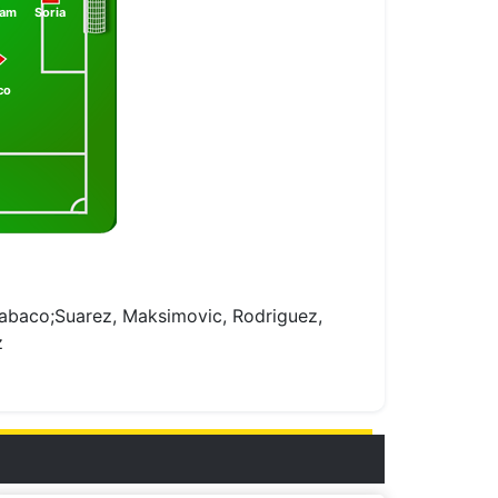
nam
Soria
co
Cabaco;Suarez, Maksimovic, Rodriguez,
z