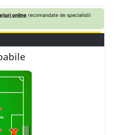
riuri online
recomandate de specialistii
babile
vic