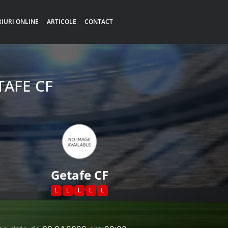
RIURI ONLINE
ARTICOLE
CONTACT
TAFE CF
Getafe CF
L
L
L
L
L