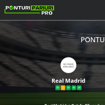
PONTUR
Real Madrid
W
D
W
W
W