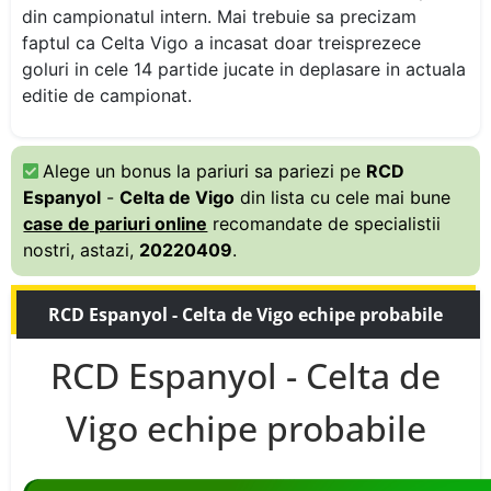
din campionatul intern. Mai trebuie sa precizam
faptul ca Celta Vigo a incasat doar treisprezece
goluri in cele 14 partide jucate in deplasare in actuala
editie de campionat.
Alege un bonus la pariuri sa pariezi pe
RCD
Espanyol
-
Celta de Vigo
din lista cu cele mai bune
case de pariuri online
recomandate de specialistii
nostri, astazi,
20220409
.
RCD Espanyol - Celta de Vigo echipe probabile
RCD Espanyol - Celta de
Vigo echipe probabile