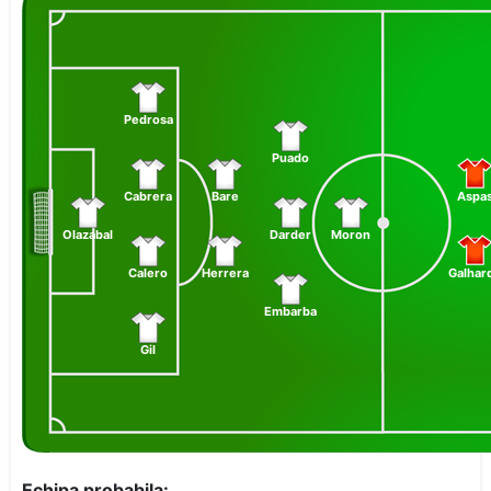
Pedrosa
Puado
Cabrera
Bare
Aspa
Olazabal
Darder
Moron
Calero
Herrera
Galhar
Embarba
Gil
Echipa probabila: