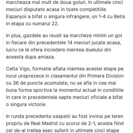
marcheaza mai mult de doua goluri. In ultimele cinci
meciuri disputate acasa in toate competitiile
Espanyol a bifat o singura infrangere, un 1-4 cu Betis
in etapa cu numarul 22.
In plus, gazdele au reusit sa marcheze minim un gol
in fiecare din precedentele 14 meciuri jucate acasa,
lucru ce le ofera incredere inaintea duelului din
aceasta dupa amiaza.
Celta Vigo, formatie aflata inaintea acestei etape pe
locul unsprezece in clasamentul din Primera Division
cu 36 de puncte acumulate, nu se afla in cea mai
buna forma sportiva la momentul actual in conditiile
in care in precedentele sapte meciuri oficiale a bifat
o singura victorie.
In runda precedenta oaspetii au fost invinsi pe teren
propriu de Real Madrid cu scorul de 2-1, acesta fiind
cel de-al treilea esec suferit in ultimele cinci etape