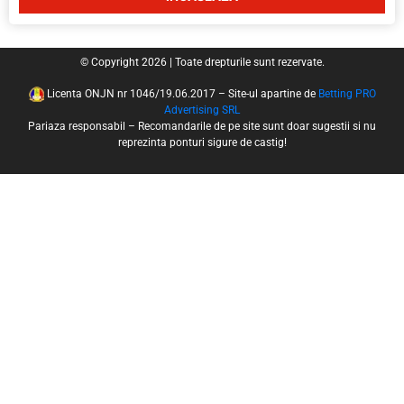
© Copyright 2026 | Toate drepturile sunt rezervate.
Licenta ONJN nr 1046/19.06.2017 – Site-ul apartine de
Betting PRO
Advertising SRL
Pariaza responsabil – Recomandarile de pe site sunt doar sugestii si nu
reprezinta ponturi sigure de castig!