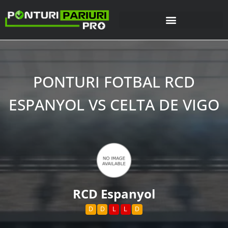
PONTURI FOTBAL RCD
ESPANYOL VS CELTA DE VIGO
RCD Espanyol
D
D
L
L
D