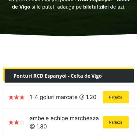
de Vigo
si le puteti adauga pe
biletul zilei
de azi.
Ponturi RCD Espanyol - Celta de Vigo
1-4 goluri marcate @ 1.20
Pariaza
ambele echipe marcheaza
Pariaza
@ 1.80