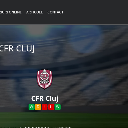
RIURI ONLINE
ARTICOLE
CONTACT
CFR CLUJ
CFR Cluj
W
D
L
L
W