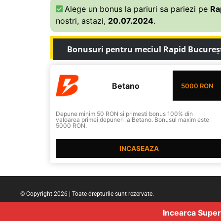
Alege un bonus la pariuri sa pariezi pe
Ra
nostri, astazi,
20.07.2024
.
Bonusuri pentru meciul Rapid Bucureşti
Betano
5000 RON
Depune minim 50 RON si primesti bonus 100% din
valoarea primei depuneri la Betano. Bonusul maxim este
5000 RON.
INCASEAZA
© Copyright 2026 | Toate drepturile sunt rezervate.
Incearca SuperS