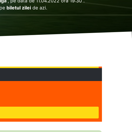
iga
, pe data de 11.04.2022 ora 19:30 .
 pe
biletul zilei
de azi.