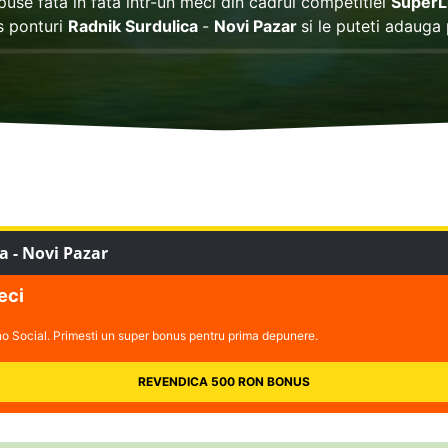
 puse fata in fata intr-un meci din cadrul competitiei
SuperL
s ponturi
Radnik Surdulica
-
Novi Pazar
si le puteti adauga
a - Novi Pazar
eci
ano Social. Primesti un super bonus pentru prima depunere.
REVENDICA 500 RON BONUS