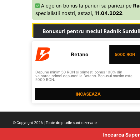
Alege un bonus la pariuri sa pariezi pe
Ra
specialistii nostri, astazi,
11.04.2022
.
Bonusuri pentru meciul Radnik Surduli
Betano
5000 RON
Depune minim 50 RON si primesti bonus 100% din
valoarea primei depuneri la Betano. Bonusul maxim este
5000 RON.
INCASEAZA
© Copyright 2026 | Toate drepturile sunt rezervate.
Incearca SuperS