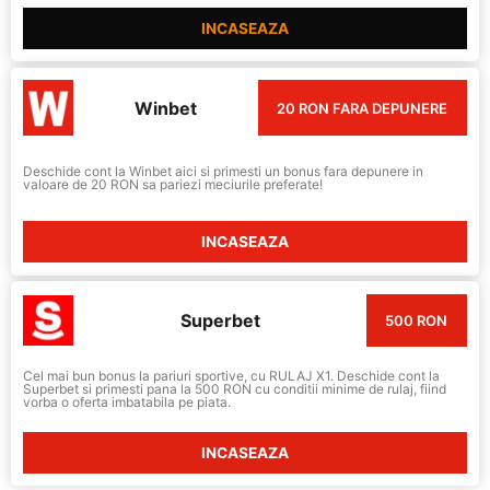
INCASEAZA
Winbet
20 RON FARA DEPUNERE
Deschide cont la Winbet aici si primesti un bonus fara depunere in
valoare de 20 RON sa pariezi meciurile preferate!
INCASEAZA
Superbet
500 RON
Cel mai bun bonus la pariuri sportive, cu RULAJ X1. Deschide cont la
Superbet si primesti pana la 500 RON cu conditii minime de rulaj, fiind
vorba o oferta imbatabila pe piata.
INCASEAZA