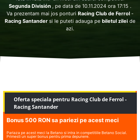
Segunda División
, pe data de 10.11.2024 ora 17:15 .
Va prezentam mai jos ponturi
Racing Club de Ferrol
-
Racing Santander
si le puteti adauga pe
biletul zilei
de
azi.
Oferta speciala pentru Racing Club de Ferrol -
Racing Santander
Bonus 500 RON sa pariezi pe acest meci
Pariaza pe acest meci la Betano si intra in competitiile Betano Social.
Primesti un super bonus pentru prima depunere.