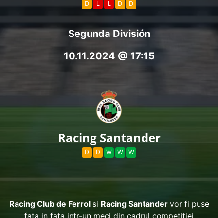
D
L
L
D
D
Segunda División
10.11.2024 @ 17:15
Racing Santander
D
D
W
W
W
Racing Club de Ferrol
si
Racing Santander
vor fi puse
fata in fata intr-un meci din cadrul competitiei