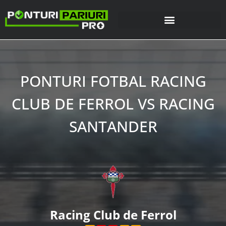
PONTURI FOTBAL RACING
CLUB DE FERROL VS RACING
SANTANDER
Racing Club de Ferrol