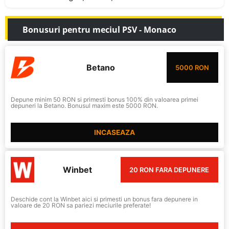
Bonusuri pentru meciul PSV - Monaco
Betano
5000 RON
Depune minim 50 RON si primesti bonus 100% din valoarea primei
depuneri la Betano. Bonusul maxim este 5000 RON.
INCASEAZA
Winbet
20 RON FARA DEPUNERE
Deschide cont la Winbet aici si primesti un bonus fara depunere in
valoare de 20 RON sa pariezi meciurile preferate!