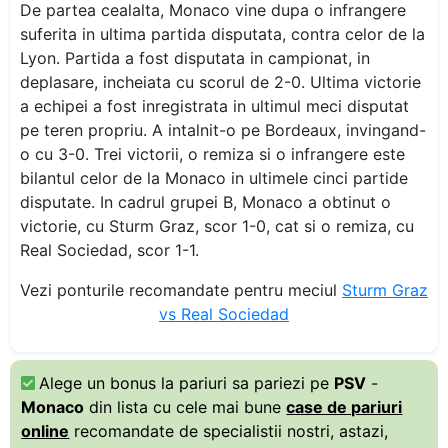
De partea cealalta, Monaco vine dupa o infrangere
suferita in ultima partida disputata, contra celor de la
Lyon. Partida a fost disputata in campionat, in
deplasare, incheiata cu scorul de 2-0. Ultima victorie
a echipei a fost inregistrata in ultimul meci disputat
pe teren propriu. A intalnit-o pe Bordeaux, invingand-
o cu 3-0. Trei victorii, o remiza si o infrangere este
bilantul celor de la Monaco in ultimele cinci partide
disputate. In cadrul grupei B, Monaco a obtinut o
victorie, cu Sturm Graz, scor 1-0, cat si o remiza, cu
Real Sociedad, scor 1-1.
Vezi ponturile recomandate pentru meciul
Sturm Graz
vs Real Sociedad
Alege un bonus la pariuri sa pariezi pe
PSV
-
Monaco
din lista cu cele mai bune
case de pariuri
online
recomandate de specialistii nostri, astazi,