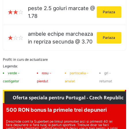
peste 2.5 goluri marcate @
Pariaza
1.78
ambele echipe marcheaza
Pariaza
in repriza secunda @ 3.70
Profit: in curs de actualizare
Legenda:
verde -
rosu -
portocaliu -
gri -
castigator
pierdut
anulat
returnat
Oferta speciala pentru Portugal - Czech Republic
500 RON bonus la primele trei depuneri
Deschide cont la Superbet pe linkul promotiei aici si primesti 40 lei
fara depunere si fara rulaj la pariuri sportive. Trebuie doar sa faci
verificarea identitatii, nefiind nevoie sa depui vreun ban pentru a primi