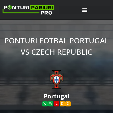
PONTURI FOTBAL PORTUGAL
VS CZECH REPUBLIC
Portugal
W
W
L
D
D