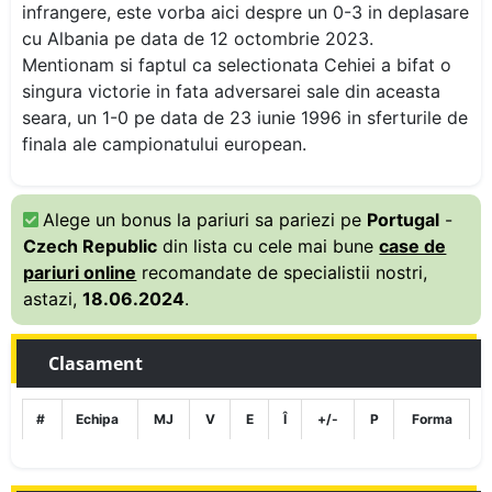
infrangere, este vorba aici despre un 0-3 in deplasare
cu Albania pe data de 12 octombrie 2023.
Mentionam si faptul ca selectionata Cehiei a bifat o
singura victorie in fata adversarei sale din aceasta
seara, un 1-0 pe data de 23 iunie 1996 in sferturile de
finala ale campionatului european.
Alege un bonus la pariuri sa pariezi pe
Portugal
-
Czech Republic
din lista cu cele mai bune
case de
pariuri online
recomandate de specialistii nostri,
astazi,
18.06.2024
.
Clasament
#
Echipa
MJ
V
E
Î
+/-
P
Forma