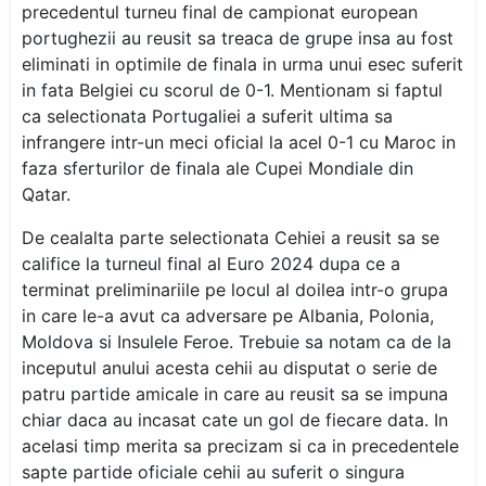
precedentul turneu final de campionat european
portughezii au reusit sa treaca de grupe insa au fost
eliminati in optimile de finala in urma unui esec suferit
in fata Belgiei cu scorul de 0-1. Mentionam si faptul
ca selectionata Portugaliei a suferit ultima sa
infrangere intr-un meci oficial la acel 0-1 cu Maroc in
faza sferturilor de finala ale Cupei Mondiale din
Qatar.
De cealalta parte selectionata Cehiei a reusit sa se
califice la turneul final al Euro 2024 dupa ce a
terminat preliminariile pe locul al doilea intr-o grupa
in care le-a avut ca adversare pe Albania, Polonia,
Moldova si Insulele Feroe. Trebuie sa notam ca de la
inceputul anului acesta cehii au disputat o serie de
patru partide amicale in care au reusit sa se impuna
chiar daca au incasat cate un gol de fiecare data. In
acelasi timp merita sa precizam si ca in precedentele
sapte partide oficiale cehii au suferit o singura