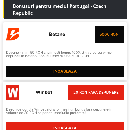
Bonusuri pentru meciul Portugal - Czech
Republic
Betano
5000 RON
Depune minim 50 RON si primesti bonus 100% din valoarea primei
depuneri la Betano. Bonusul maxim este 5000 RON.
INCASEAZA
Winbet
20 RON FARA DEPUNERE
Deschide cont la Winbet aici si primesti un bonus fara depunere in
valoare de 20 RON sa pariezi meciurile preferate!
INCASEAZA