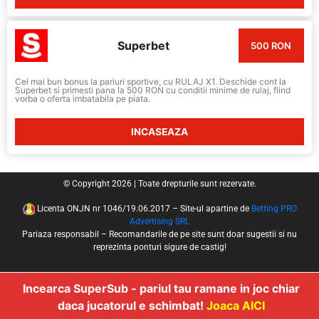
Superbet
500 RON
Cel mai bun bonus la pariuri sportive, cu RULAJ X1. Deschide cont la
Superbet si primesti pana la 500 RON cu conditii minime de rulaj, fiind
vorba o oferta imbatabila pe piata.
INCASEAZA
© Copyright 2026 | Toate drepturile sunt rezervate.
Licenta ONJN nr 1046/19.06.2017 – Site-ul apartine de
Betting PRO
Advertising SRL
Pariaza responsabil – Recomandarile de pe site sunt doar sugestii si nu
reprezinta ponturi sigure de castig!
Incearca SuperSub - pariul tau ramane in joc chiar
daca jucatorul e schimbat!
Joaca AICI