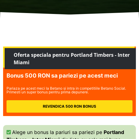
Oferta speciala pentru Portland Timbers - Inter
Miami
Bonus 500 RON sa pariezi pe acest meci
Pariaza pe acest meci la Betano si intra in competitiile Betano Social.
Primesti un super bonus pentru prima depunere.
REVENDICA 500 RON BONUS
Alege un bonus la pariuri sa pariezi pe
Portland