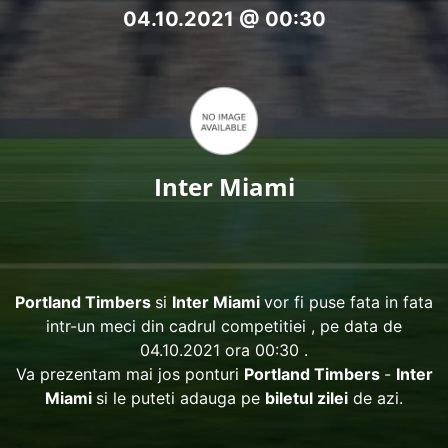
04.10.2021 @ 00:30
Inter Miami
Portland Timbers
si
Inter Miami
vor fi puse fata in fata
intr-un meci din cadrul competitiei
, pe data de
04.10.2021 ora 00:30 .
Va prezentam mai jos ponturi
Portland Timbers
-
Inter
Miami
si le puteti adauga pe
biletul zilei
de azi.