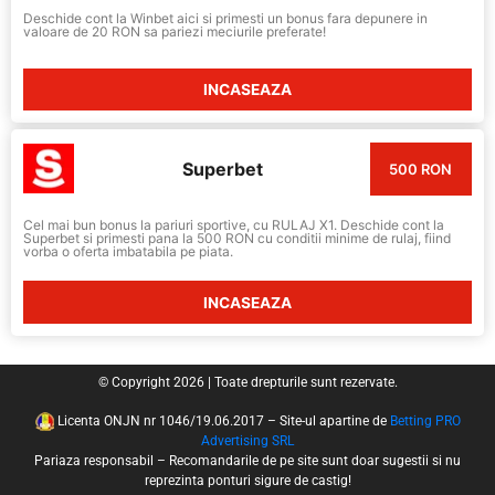
Deschide cont la Winbet aici si primesti un bonus fara depunere in
valoare de 20 RON sa pariezi meciurile preferate!
INCASEAZA
Superbet
500 RON
Cel mai bun bonus la pariuri sportive, cu RULAJ X1. Deschide cont la
Superbet si primesti pana la 500 RON cu conditii minime de rulaj, fiind
vorba o oferta imbatabila pe piata.
INCASEAZA
© Copyright 2026 | Toate drepturile sunt rezervate.
Licenta ONJN nr 1046/19.06.2017 – Site-ul apartine de
Betting PRO
Advertising SRL
Pariaza responsabil – Recomandarile de pe site sunt doar sugestii si nu
reprezinta ponturi sigure de castig!