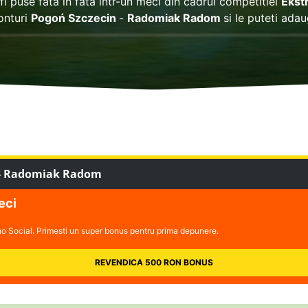
fi puse fata in fata intr-un meci din cadrul competitiei
Ekst
onturi
Pogoń Szczecin
-
Radomiak Radom
si le puteti ada
n - Radomiak Radom
eci
ano Social. Primesti un super bonus pentru prima depunere.
REVENDICA 500 RON BONUS