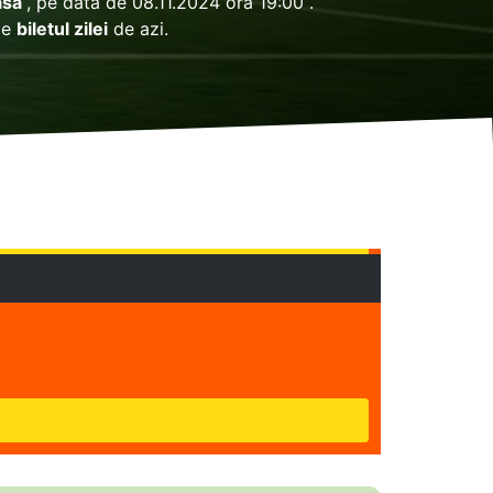
asa
, pe data de 08.11.2024 ora 19:00 .
pe
biletul zilei
de azi.