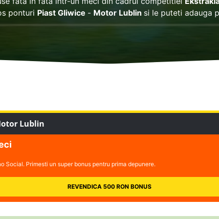
use fata in fata intr-un meci din cadrul competitiei
Ekstrakl
os ponturi
Piast Gliwice
-
Motor Lublin
si le puteti adauga 
Motor Lublin
eci
ano Social. Primesti un super bonus pentru prima depunere.
REVENDICA 500 RON BONUS