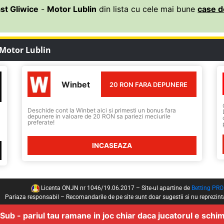
ast Gliwice
-
Motor Lublin
din lista cu cele mai bune
case d
 Motor Lublin
Winbet
20 RON FARA DEPUNERE
Deschide cont la Winbet aici si primesti un bonus fara
depunere in valoare de 20 RON sa pariezi meciurile
preferate!
INCASEAZA
Licenta ONJN nr 1046/19.06.2017 – Site-ul apartine de
Betting PRO
Pariaza responsabil – Recomandarile de pe site sunt doar sugestii si nu reprezinta
ub - pariul tau ramane in joc chiar daca jucatorul e schi