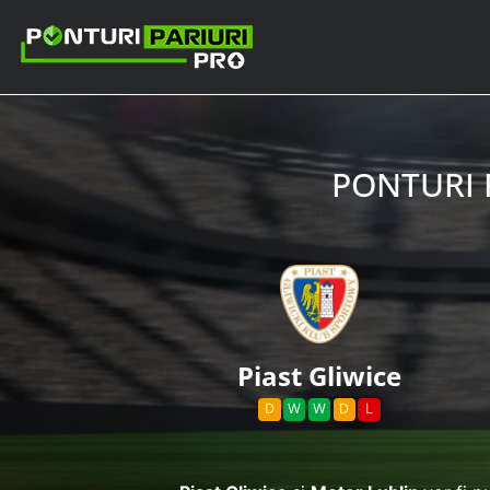
PONTURI 
Piast Gliwice
D
W
W
D
L