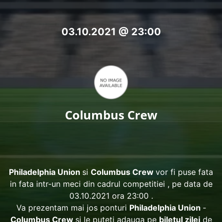
03.10.2021 @ 23:00
Columbus Crew
Philadelphia Union
si
Columbus Crew
vor fi puse fata
in fata intr-un meci din cadrul competitiei
, pe data de
03.10.2021 ora 23:00 .
Va prezentam mai jos ponturi
Philadelphia Union
-
Columbus Crew
si le puteti adauga pe
biletul zilei
de