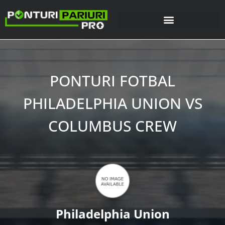
PONTURI FOTBAL
PHILADELPHIA UNION VS
COLUMBUS CREW
Philadelphia Union