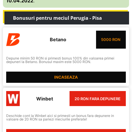
10.04.2022
.
Bonusuri pentru meciul Perugia - Pisa
Betano
5000 RON
Depune minim 50 RON si primesti bonus 100% din valoarea primei
depuneri la Betano. Bonusul maxim este 5000 RON.
INCASEAZA
Winbet
20 RON FARA DEPUNERE
Deschide cont la Winbet aici si primesti un bonus fara depunere in
valoare de 20 RON sa pariezi meciurile preferate!