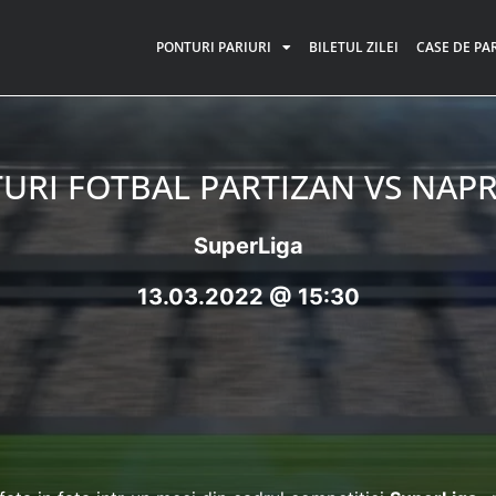
PONTURI PARIURI
BILETUL ZILEI
CASE DE PA
URI FOTBAL PARTIZAN VS NAP
SuperLiga
13.03.2022 @ 15:30