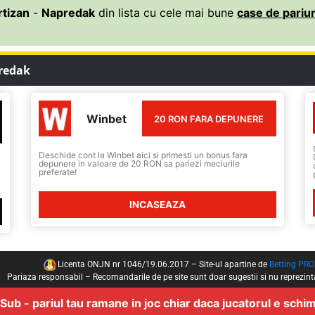
rtizan
-
Napredak
din lista cu cele mai bune
case de pariur
predak
Winbet
20 RON FARA DEPUNERE
Deschide cont la Winbet aici si primesti un bonus fara
depunere in valoare de 20 RON sa pariezi meciurile
preferate!
INCASEAZA
Licenta ONJN nr 1046/19.06.2017 – Site-ul apartine de
Betting PRO
Pariaza responsabil – Recomandarile de pe site sunt doar sugestii si nu reprezinta
ub - pariul tau ramane in joc chiar daca jucatorul e schi