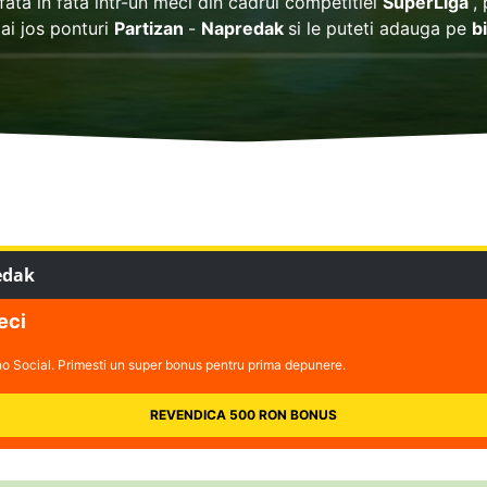
 fata in fata intr-un meci din cadrul competitiei
SuperLiga
,
i jos ponturi
Partizan
-
Napredak
si le puteti adauga pe
bi
edak
eci
ano Social. Primesti un super bonus pentru prima depunere.
REVENDICA 500 RON BONUS