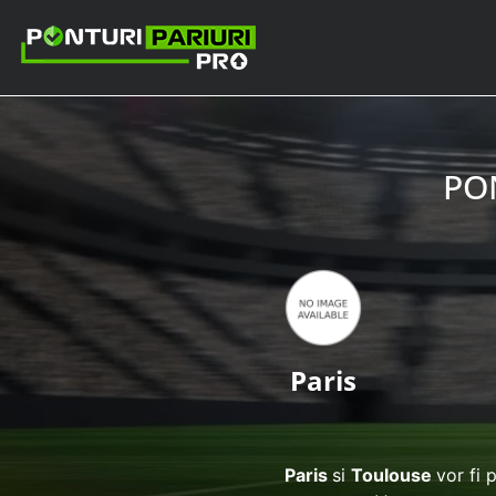
PO
Paris
Paris
si
Toulouse
vor fi 