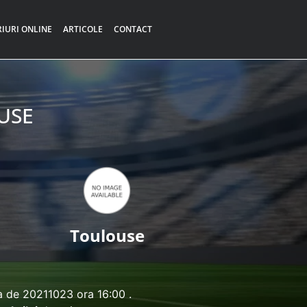
RIURI ONLINE
ARTICOLE
CONTACT
USE
Toulouse
a de 20211023 ora 16:00 .