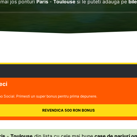
mai jos ponturi
Paris
-
Toulouse
si le puteti adauga pe
bile
eci
ano Social. Primesti un super bonus pentru prima depunere.
REVENDICA 500 RON BONUS
ris
-
Toulouse
din lista cu cele mai bune
case de pariuri on