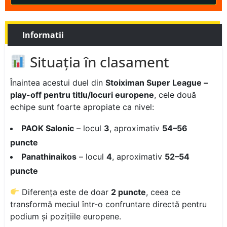
Informatii
Situația în clasament
Înaintea acestui duel din
Stoiximan Super League –
play-off pentru titlu/locuri europene
, cele două
echipe sunt foarte apropiate ca nivel:
PAOK Salonic
– locul
3
, aproximativ
54–56
puncte
Panathinaikos
– locul
4
, aproximativ
52–54
puncte
Diferența este de doar
2 puncte
, ceea ce
transformă meciul într-o confruntare directă pentru
podium și pozițiile europene.