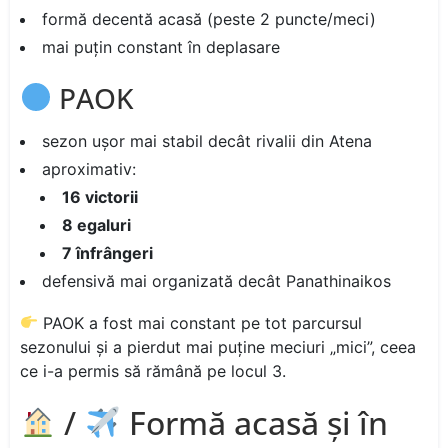
formă decentă acasă (peste 2 puncte/meci)
mai puțin constant în deplasare
PAOK
sezon ușor mai stabil decât rivalii din Atena
aproximativ:
16 victorii
8 egaluri
7 înfrângeri
defensivă mai organizată decât Panathinaikos
PAOK a fost mai constant pe tot parcursul
sezonului și a pierdut mai puține meciuri „mici”, ceea
ce i-a permis să rămână pe locul 3.
/
Formă acasă și în