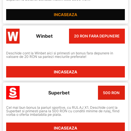
INCASEAZA
Winbet
20 RON FARA DEPUNERE
Deschide cont la Winbet aici si primesti un bonus fara depunere in
valoare de 20 RON sa pariezi meciurile preferate!
INCASEAZA
Superbet
500 RON
Cel mai bun bonus la pariuri sportive, cu RULAJ X1. Deschide cont la
Superbet si primesti pana la 500 RON cu conditii minime de rulaj, fiind
vorba o oferta imbatabila pe piata.
INCASEAZA