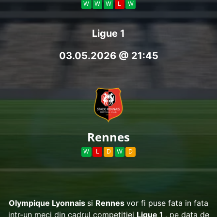
W
W
W
L
W
Ligue 1
03.05.2026 @ 21:45
Rennes
W
L
D
W
D
Olympique Lyonnais
si
Rennes
vor fi puse fata in fata
intr-un meci din cadrul competitiei
Ligue 1
, pe data de