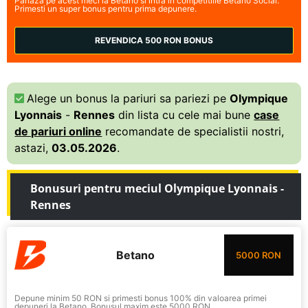
Pariaza pe acest meci la Betano si intra in competitiile Betano Social.
Primesti un super bonus pentru prima depunere.
REVENDICA 500 RON BONUS
Alege un bonus la pariuri sa pariezi pe
Olympique
Lyonnais
-
Rennes
din lista cu cele mai bune
case
de pariuri online
recomandate de specialistii nostri,
astazi,
03.05.2026
.
Bonusuri pentru meciul Olympique Lyonnais -
Rennes
Betano
5000 RON
Depune minim 50 RON si primesti bonus 100% din valoarea primei
depuneri la Betano. Bonusul maxim este 5000 RON.