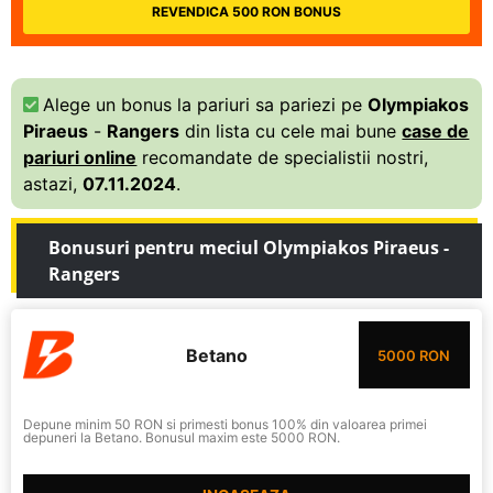
REVENDICA 500 RON BONUS
Alege un bonus la pariuri sa pariezi pe
Olympiakos
Piraeus
-
Rangers
din lista cu cele mai bune
case de
pariuri online
recomandate de specialistii nostri,
astazi,
07.11.2024
.
Bonusuri pentru meciul Olympiakos Piraeus -
Rangers
Betano
5000 RON
Depune minim 50 RON si primesti bonus 100% din valoarea primei
depuneri la Betano. Bonusul maxim este 5000 RON.