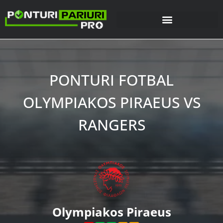
PONTURI FOTBAL
OLYMPIAKOS PIRAEUS VS
RANGERS
Olympiakos Piraeus