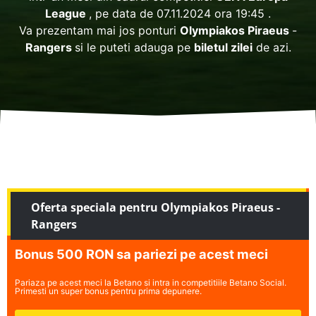
League
, pe data de 07.11.2024 ora 19:45 .
Va prezentam mai jos ponturi
Olympiakos Piraeus
-
Rangers
si le puteti adauga pe
biletul zilei
de azi.
Oferta speciala pentru Olympiakos Piraeus -
Rangers
Bonus 500 RON sa pariezi pe acest meci
Pariaza pe acest meci la Betano si intra in competitiile Betano Social.
Primesti un super bonus pentru prima depunere.