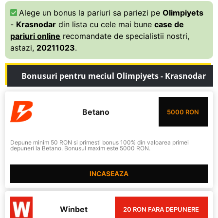
Alege un bonus la pariuri sa pariezi pe
Olimpiyets
-
Krasnodar
din lista cu cele mai bune
case de
pariuri online
recomandate de specialistii nostri,
astazi,
20211023
.
Bonusuri pentru meciul Olimpiyets - Krasnodar
Betano
5000 RON
Depune minim 50 RON si primesti bonus 100% din valoarea primei
depuneri la Betano. Bonusul maxim este 5000 RON.
INCASEAZA
Winbet
20 RON FARA DEPUNERE