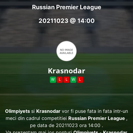
Russian Premier League
20211023 @ 14:00
Krasnodar
W
L
L
W
L
Olimpiyets
si
Krasnodar
vor fi puse fata in fata intr-un
meci din cadrul competitiei
Russian Premier League
,
pe data de 20211023 ora 14:00 .
Va prezentam mai jos ponturi
Olimpiyets
-
Krasnodar