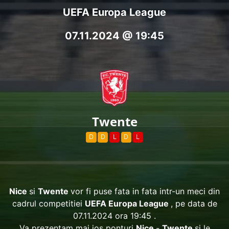
UEFA Europa League
07.11.2024 @ 19:45
Twente
D
D
L
D
L
Nice
si
Twente
vor fi puse fata in fata intr-un meci din
cadrul competitiei
UEFA Europa League
, pe data de
07.11.2024 ora 19:45 .
Va prezentam mai jos ponturi
Nice
-
Twente
si le