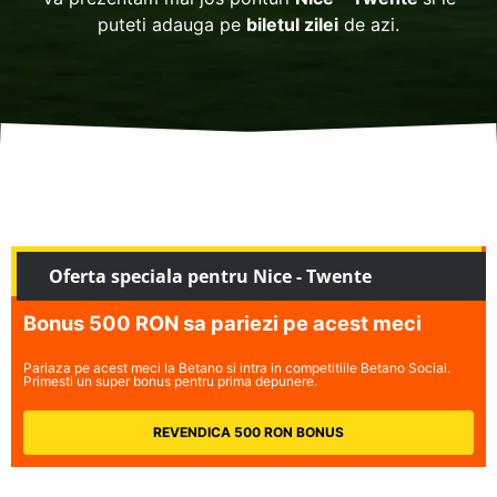
puteti adauga pe
biletul zilei
de azi.
Oferta speciala pentru Nice - Twente
Bonus 500 RON sa pariezi pe acest meci
Pariaza pe acest meci la Betano si intra in competitiile Betano Social.
Primesti un super bonus pentru prima depunere.
REVENDICA 500 RON BONUS