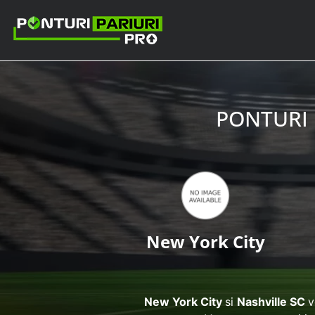
PONTURI 
New York City
New York City
si
Nashville SC
v