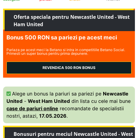
Oferta speciala pentru Newcastle United - West
Ham United
Bonus 500 RON sa pariezi pe acest meci
Pariaza pe acest meci la Betano si intra in competitiile Betano Social.
Primesti un super bonus pentru prima depunere.
REVENDICA 500 RON BONUS
Alege un bonus la pariuri sa pariezi pe
Newcastle
United
-
West Ham United
din lista cu cele mai bune
case de pariuri online
recomandate de specialistii
nostri, astazi,
17.05.2026
.
Bonusuri pentru meciul Newcastle United - West