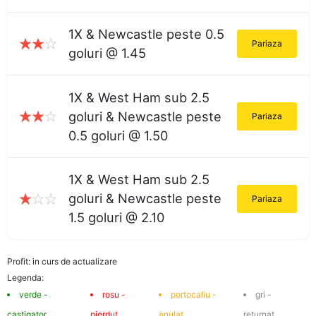
1X & Newcastle peste 0.5
Pariaza
goluri @ 1.45
1X & West Ham sub 2.5
goluri & Newcastle peste
Pariaza
0.5 goluri @ 1.50
1X & West Ham sub 2.5
goluri & Newcastle peste
Pariaza
1.5 goluri @ 2.10
Profit: in curs de actualizare
Legenda:
verde -
rosu -
portocaliu -
gri -
castigator
pierdut
anulat
returnat