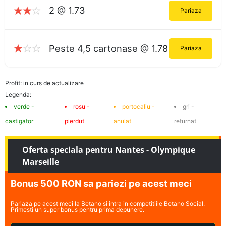
2 @ 1.73
Pariaza
Peste 4,5 cartonase @ 1.78
Pariaza
Profit: in curs de actualizare
Legenda:
verde -
rosu -
portocaliu -
gri -
castigator
pierdut
anulat
returnat
Oferta speciala pentru Nantes - Olympique
Marseille
Bonus 500 RON sa pariezi pe acest meci
Pariaza pe acest meci la Betano si intra in competitiile Betano Social.
Primesti un super bonus pentru prima depunere.