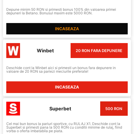
Depune minim 50 RON si primesti bonus 100% din valoarea primei
depuneri la Betano. Bonusul maxim este 5000 RON.
INCASEAZA
Winbet
20 RON FARA DEPUNERE
Deschide cont la Winbet aici si primesti un bonus fara depunere in
valoare de 20 RON sa pariezi meciurile preferate!
INCASEAZA
Superbet
500 RON
Cel mai bun bonus la pariuri sportive, cu RULAJ X1. Deschide cont la
Superbet si primesti pana la 500 RON cu conditii minime de rulaj, fiind
vorba o oferta imbatabila pe piata.