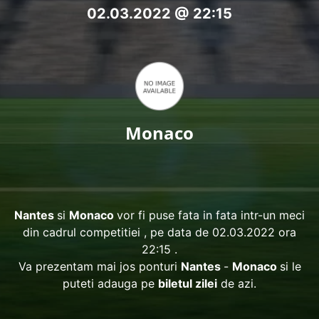
02.03.2022 @ 22:15
Monaco
Nantes
si
Monaco
vor fi puse fata in fata intr-un meci
din cadrul competitiei
, pe data de 02.03.2022 ora
22:15 .
Va prezentam mai jos ponturi
Nantes
-
Monaco
si le
puteti adauga pe
biletul zilei
de azi.