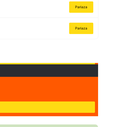
Pariaza
Pariaza