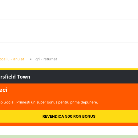
ocaliu - anulat
gri - returnat
ersfield Town
eci
ano Social. Primesti un super bonus pentru prima depunere.
REVENDICA 500 RON BONUS