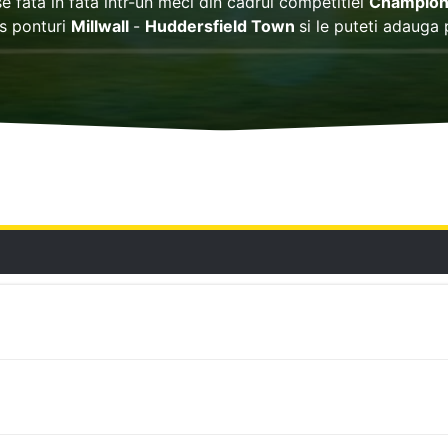
se fata in fata intr-un meci din cadrul competitiei
Champion
s ponturi
Millwall
-
Huddersfield Town
si le puteti adauga