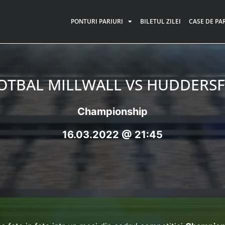
PONTURI PARIURI
BILETUL ZILEI
CASE DE PA
OTBAL MILLWALL VS HUDDERS
Championship
16.03.2022 @ 21:45