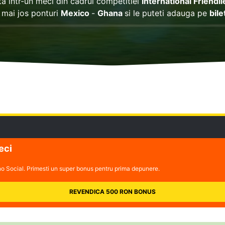
ata intr-un meci din cadrul competitiei
International Friendl
mai jos ponturi
Mexico
-
Ghana
si le puteti adauga pe
bile
eci
ano Social. Primesti un super bonus pentru prima depunere.
REVENDICA 500 RON BONUS