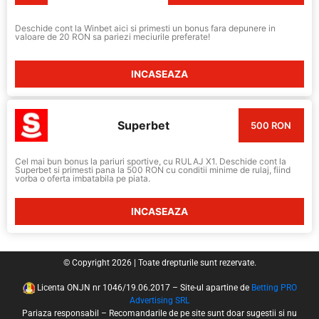
Deschide cont la Winbet aici si primesti un bonus fara depunere in
valoare de 20 RON sa pariezi meciurile preferate!
INCASEAZA
Superbet
500 RON
Cel mai bun bonus la pariuri sportive, cu RULAJ X1. Deschide cont la
Superbet si primesti pana la 500 RON cu conditii minime de rulaj, fiind
vorba o oferta imbatabila pe piata.
INCASEAZA
© Copyright 2026 | Toate drepturile sunt rezervate.
Licenta ONJN nr 1046/19.06.2017 – Site-ul apartine de
Betting PRO
Advertising SRL
Pariaza responsabil – Recomandarile de pe site sunt doar sugestii si nu