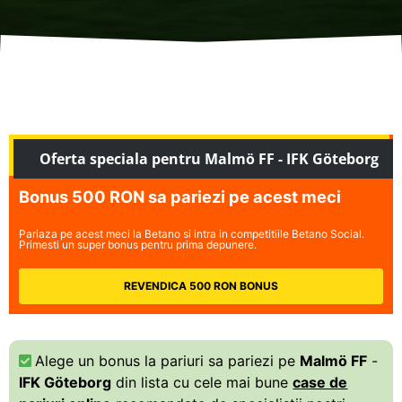
Oferta speciala pentru Malmö FF - IFK Göteborg
Bonus 500 RON sa pariezi pe acest meci
Pariaza pe acest meci la Betano si intra in competitiile Betano Social.
Primesti un super bonus pentru prima depunere.
REVENDICA 500 RON BONUS
Alege un bonus la pariuri sa pariezi pe
Malmö FF
-
IFK Göteborg
din lista cu cele mai bune
case de