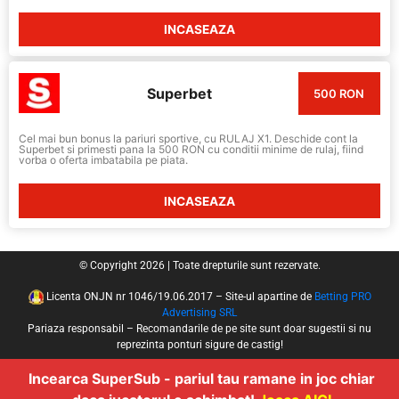
INCASEAZA
Superbet
500 RON
Cel mai bun bonus la pariuri sportive, cu RULAJ X1. Deschide cont la
Superbet si primesti pana la 500 RON cu conditii minime de rulaj, fiind
vorba o oferta imbatabila pe piata.
INCASEAZA
© Copyright 2026 | Toate drepturile sunt rezervate.
Licenta ONJN nr 1046/19.06.2017 – Site-ul apartine de
Betting PRO
Advertising SRL
Pariaza responsabil – Recomandarile de pe site sunt doar sugestii si nu
reprezinta ponturi sigure de castig!
Incearca SuperSub - pariul tau ramane in joc chiar