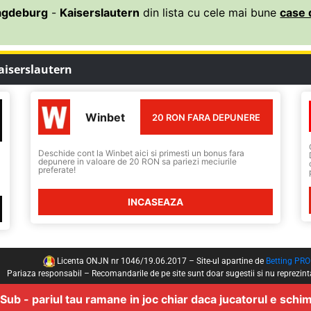
gdeburg
-
Kaiserslautern
din lista cu cele mai bune
case 
aiserslautern
Winbet
20 RON FARA DEPUNERE
Deschide cont la Winbet aici si primesti un bonus fara
depunere in valoare de 20 RON sa pariezi meciurile
preferate!
INCASEAZA
Licenta ONJN nr 1046/19.06.2017 – Site-ul apartine de
Betting PRO
Pariaza responsabil – Recomandarile de pe site sunt doar sugestii si nu reprezinta
ub - pariul tau ramane in joc chiar daca jucatorul e schi