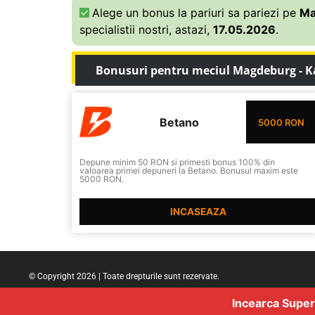
Alege un bonus la pariuri sa pariezi pe
Ma
specialistii nostri, astazi,
17.05.2026
.
Bonusuri pentru meciul Magdeburg - K
Betano
5000 RON
Depune minim 50 RON si primesti bonus 100% din
valoarea primei depuneri la Betano. Bonusul maxim este
5000 RON.
INCASEAZA
© Copyright 2026 | Toate drepturile sunt rezervate.
Incearca SuperS