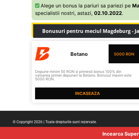
Alege un bonus la pariuri sa pariezi pe
Ma
specialistii nostri, astazi,
02.10.2022
.
Bonusuri pentru meciul Magdeburg - J
Betano
5000 RON
Depune minim 50 RON si primesti bonus 100% din
valoarea primei depuneri la Betano. Bonusul maxim este
5000 RON.
INCASEAZA
© Copyright 2026 | Toate drepturile sunt rezervate.
Incearca SuperS