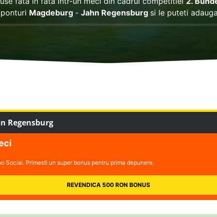
puse fata in fata intr-un meci din cadrul competitiei
2. Bund
 ponturi
Magdeburg
-
Jahn Regensburg
si le puteti adaug
ahn Regensburg
eci
ano Social. Primesti un super bonus pentru prima depunere.
REVENDICA 500 RON BONUS