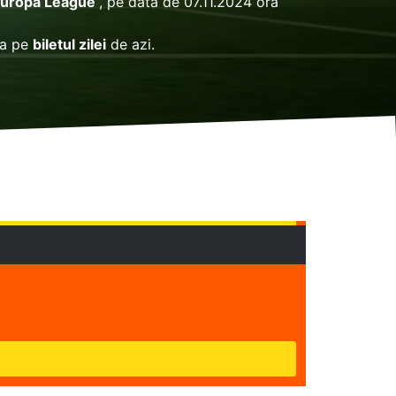
uropa League
, pe data de 07.11.2024 ora
ga pe
biletul zilei
de azi.