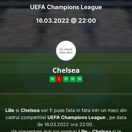
UEFA Champions League
16.03.2022 @ 22:00
Chelsea
W
L
W
W
W
Lille
si
Chelsea
vor fi puse fata in fata intr-un meci din
cadrul competitiei
UEFA Champions League
, pe data
de 16.03.2022 ora 22:00 .
Va prezentam mai jos ponturi
Lille
-
Chelsea
si le