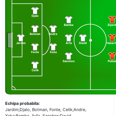
Djalo
Bamba
Ziyec
Botman
Andre
Jardim
Arfa
David
Havert
Fonte
Xeka
Sanches
Pulisi
Celik
Echipa probabila:
Jardim;Djalo, Botman, Fonte, Celik;Andre,
Xeka;Bamba, Arfa, Sanches;David