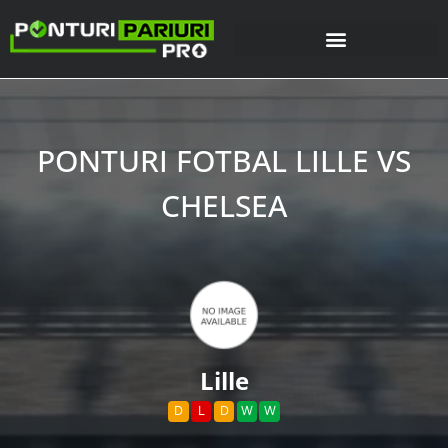
PONTURI FOTBAL LILLE VS
CHELSEA
Lille
D
L
D
W
W