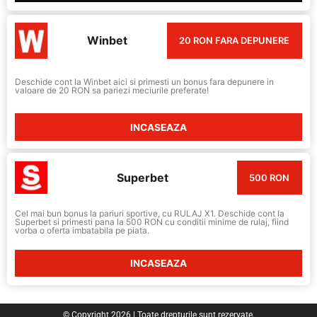
Winbet
20 RON FARA DEPUNERE
Deschide cont la Winbet aici si primesti un bonus fara depunere in
valoare de 20 RON sa pariezi meciurile preferate!
INCASEAZA
Superbet
500 RON
Cel mai bun bonus la pariuri sportive, cu RULAJ X1. Deschide cont la
Superbet si primesti pana la 500 RON cu conditii minime de rulaj, fiind
vorba o oferta imbatabila pe piata.
INCASEAZA
© Copyright 2026 | Toate drepturile sunt rezervate.