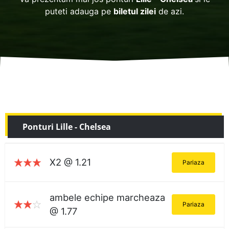
puteti adauga pe
biletul zilei
de azi.
Ponturi Lille - Chelsea
X2 @ 1.21
Pariaza
ambele echipe marcheaza
Pariaza
@ 1.77