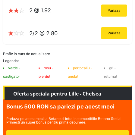
2 @ 1.92
Pariaza
2/2 @ 2.80
Pariaza
Profit: in curs de actualizare
Legenda:
verde -
rosu -
portocaliu -
gri -
castigator
pierdut
anulat
returnat
Oferta speciala pentru Lille - Chelsea
Bonus 500 RON sa pariezi pe acest meci
Pariaza pe acest meci la Betano si intra in competitiile Betano Social.
Primesti un super bonus pentru prima depunere.