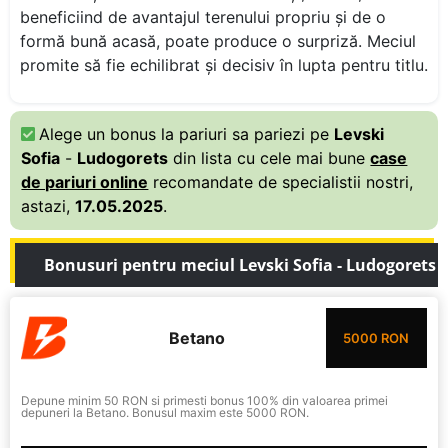
beneficiind
de
avantajul
terenului
propriu
și
de
o
formă
bună
acasă,
poate
produce
o
surpriză.
Meciul
promite
să
fie
echilibrat
și
decisiv
în
lupta
pentru
titlu.
Alege un bonus la pariuri sa pariezi pe
Levski
Sofia
-
Ludogorets
din lista cu cele mai bune
case
de pariuri online
recomandate de specialistii nostri,
astazi,
17.05.2025
.
Bonusuri pentru meciul Levski Sofia - Ludogorets
Betano
5000 RON
Depune minim 50 RON si primesti bonus 100% din valoarea primei
depuneri la Betano. Bonusul maxim este 5000 RON.