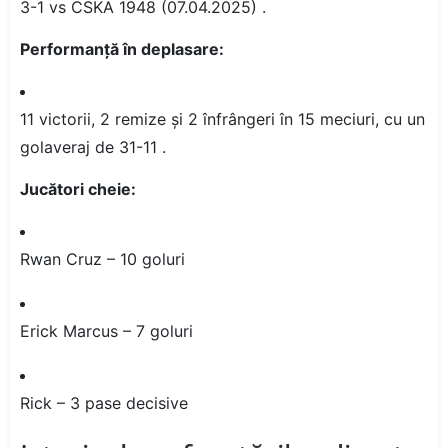
3-
1
vs
CSKA
1948 (
07.04.2025)
.
Performanță
în
deplasare:
11
victorii,
2
remize
și
2
înfrângeri
în
15
meciuri,
cu
un
golaveraj
de
31-
11
.
Jucători
cheie:
Rwan
Cruz –
10
goluri
Erick
Marcus –
7
goluri
Rick –
3
pase
decisive