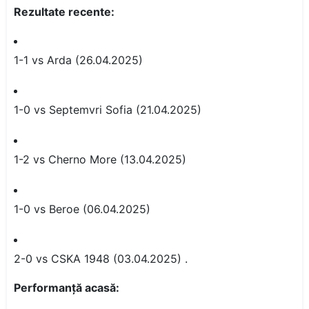
Rezultate
recente:
1-
1
vs
Arda (
26.04.2025)
1-
0
vs
Septemvri
Sofia (
21.04.2025)
1-
2
vs
Cherno
More (
13.04.2025)
1-
0
vs
Beroe (
06.04.2025)
2-
0
vs
CSKA
1948 (
03.04.2025)
.
Performanță
acasă: