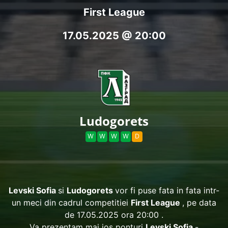
First League
17.05.2025 @ 20:00
Ludogorets
W
W
W
W
D
Levski Sofia
si
Ludogorets
vor fi puse fata in fata intr-
un meci din cadrul competitiei
First League
, pe data
de 17.05.2025 ora 20:00 .
Va prezentam mai jos ponturi
Levski Sofia
-