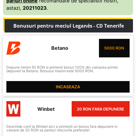
pariuri online
recomandate de specialistii nostri,
astazi,
20211023
.
Bonusuri pentru meciul Leganés - CD Tenerife
Betano
5000 RON
Depune minim 50 RON si primesti bonus 100% din valoarea primei
depuneri la Betano. Bonusul maxim este 5000 RON.
INCASEAZA
Winbet
20 RON FARA DEPUNERE
Deschide cont la Winbet aici si primesti un bonus fara depunere in
valoare de 20 RON sa pariezi meciurile preferate!