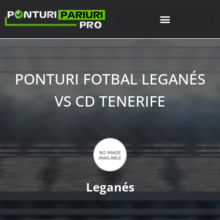
PONTURI FOTBAL LEGANÉS
VS CD TENERIFE
Leganés