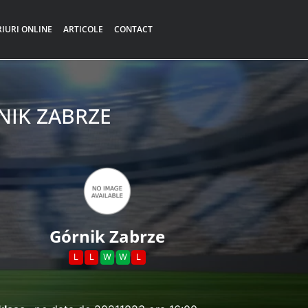
RIURI ONLINE
ARTICOLE
CONTACT
NIK ZABRZE
Górnik Zabrze
L
L
W
W
L