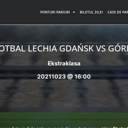
PONTURI PARIURI
BILETUL ZILEI
CASE DE PA
OTBAL LECHIA GDAŃSK VS GÓR
Ekstraklasa
20211023 @ 16:00