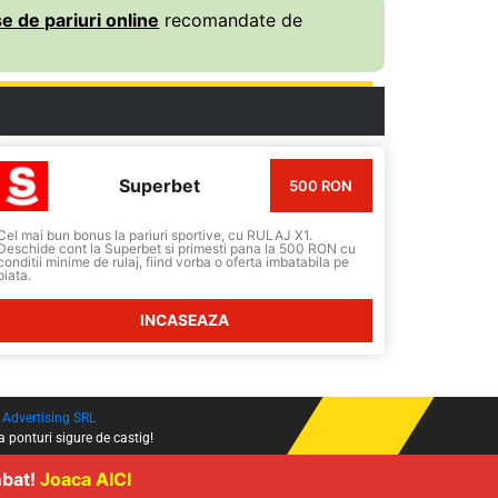
e de pariuri online
recomandate de
Superbet
500 RON
Cel mai bun bonus la pariuri sportive, cu RULAJ X1.
Deschide cont la Superbet si primesti pana la 500 RON cu
conditii minime de rulaj, fiind vorba o oferta imbatabila pe
piata.
INCASEAZA
 Advertising SRL
 ponturi sigure de castig!
mbat!
Joaca AICI