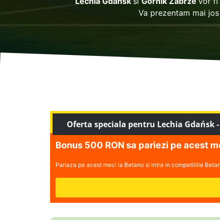
Lechia Gdańsk
si
Górnik Zabrze
vor fi
Va prezentam mai jos
Oferta speciala pentru Lechia Gdańsk -
Bonus 500 RON sa pariezi pe acest m
Pariaza pe acest meci la Betano si intra in competitiile Bet