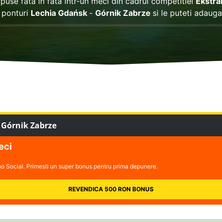
 puse fata in fata intr-un meci din cadrul competitiei
Ekstra
 ponturi
Lechia Gdańsk
-
Górnik Zabrze
si le puteti adaug
 Górnik Zabrze
eci
ano Social. Primesti un super bonus pentru prima depunere.
REVENDICA 500 RON BONUS