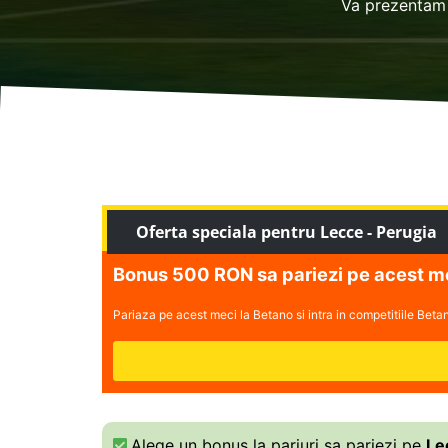
Va prezentam 
Oferta speciala pentru Lecce - Perugia
Bonus 500 RON sa pariezi pe acest m
Pariaza pe acest meci la Betano si intra in competitiile Bet
Alege un bonus la pariuri sa pariezi pe
Le