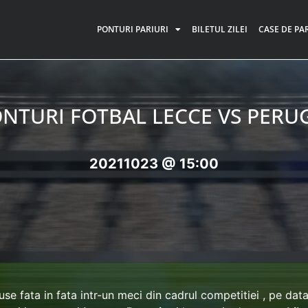
PONTURI PARIURI
BILETUL ZILEI
CASE DE PA
NTURI FOTBAL LECCE VS PERU
20211023 @ 15:00
puse fata in fata intr-un meci din cadrul competitiei
, pe dat