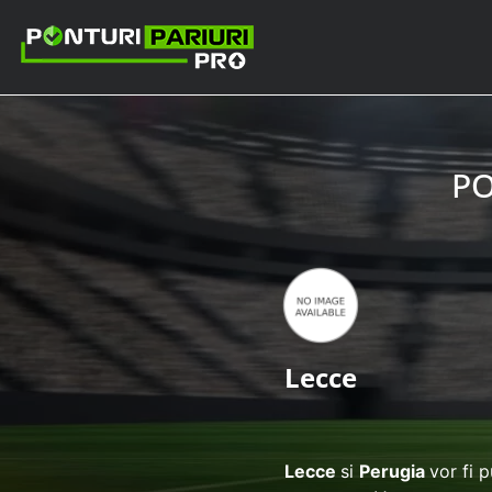
PO
Lecce
Lecce
si
Perugia
vor fi 