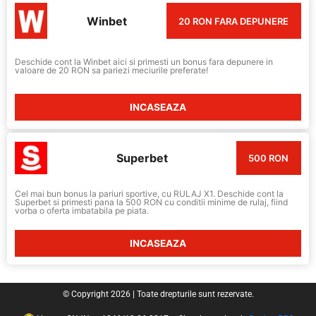
Winbet
20 RON FARA DEPUNERE
Deschide cont la Winbet aici si primesti un bonus fara depunere in
valoare de 20 RON sa pariezi meciurile preferate!
INCASEAZA
Superbet
500 RON
Cel mai bun bonus la pariuri sportive, cu RULAJ X1. Deschide cont la
Superbet si primesti pana la 500 RON cu conditii minime de rulaj, fiind
vorba o oferta imbatabila pe piata.
INCASEAZA
© Copyright 2026 | Toate drepturile sunt rezervate.