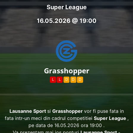
Super League
16.05.2026 @ 19:00
Grasshopper
L
L
D
D
D
Lausanne Sport
si
Grasshopper
vor fi puse fata in
fata intr-un meci din cadrul competitiei
Super League
,
pe data de 16.05.2026 ora 19:00 .
Va prezentam mai jos ponturi
Lausanne Sport
-