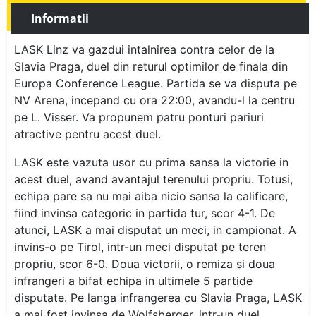
Informatii
LASK Linz va gazdui intalnirea contra celor de la
Slavia Praga, duel din returul optimilor de finala din
Europa Conference League. Partida se va disputa pe
NV Arena, incepand cu ora 22:00, avandu-l la centru
pe L. Visser. Va propunem patru ponturi pariuri
atractive pentru acest duel.
LASK este vazuta usor cu prima sansa la victorie in
acest duel, avand avantajul terenului propriu. Totusi,
echipa pare sa nu mai aiba nicio sansa la calificare,
fiind invinsa categoric in partida tur, scor 4-1. De
atunci, LASK a mai disputat un meci, in campionat. A
invins-o pe Tirol, intr-un meci disputat pe teren
propriu, scor 6-0. Doua victorii, o remiza si doua
infrangeri a bifat echipa in ultimele 5 partide
disputate. Pe langa infrangerea cu Slavia Praga, LASK
a mai fost invinsa de Wolfsberger, intr-un duel