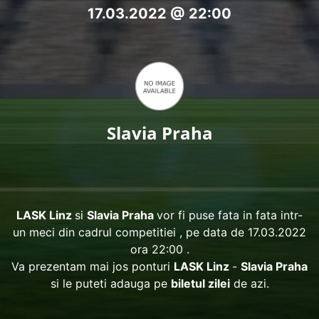
17.03.2022 @ 22:00
Slavia Praha
LASK Linz
si
Slavia Praha
vor fi puse fata in fata intr-
un meci din cadrul competitiei
, pe data de 17.03.2022
ora 22:00 .
Va prezentam mai jos ponturi
LASK Linz
-
Slavia Praha
si le puteti adauga pe
biletul zilei
de azi.