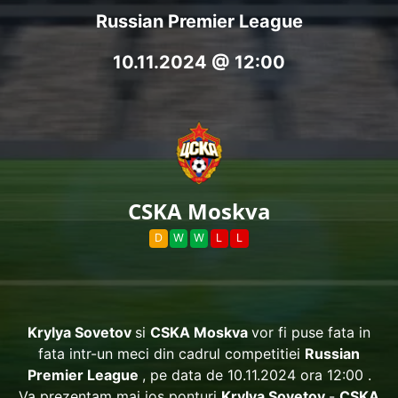
Russian Premier League
10.11.2024 @ 12:00
CSKA Moskva
D
W
W
L
L
Krylya Sovetov
si
CSKA Moskva
vor fi puse fata in
fata intr-un meci din cadrul competitiei
Russian
Premier League
, pe data de 10.11.2024 ora 12:00 .
Va prezentam mai jos ponturi
Krylya Sovetov
-
CSKA