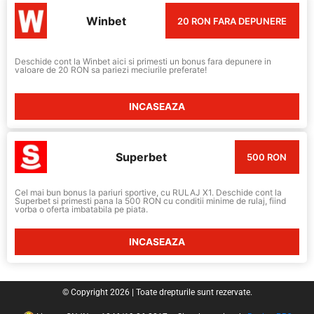
Winbet
20 RON FARA DEPUNERE
Deschide cont la Winbet aici si primesti un bonus fara depunere in
valoare de 20 RON sa pariezi meciurile preferate!
INCASEAZA
Superbet
500 RON
Cel mai bun bonus la pariuri sportive, cu RULAJ X1. Deschide cont la
Superbet si primesti pana la 500 RON cu conditii minime de rulaj, fiind
vorba o oferta imbatabila pe piata.
INCASEAZA
© Copyright 2026 | Toate drepturile sunt rezervate.