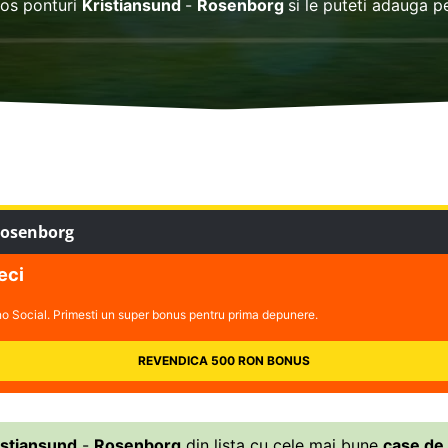
jos ponturi
Kristiansund
-
Rosenborg
si le puteti adauga 
 Rosenborg
eci
ano Social. Primesti un super bonus pentru prima depunere.
REVENDICA 500 RON BONUS
istiansund
-
Rosenborg
din lista cu cele mai bune
case de 