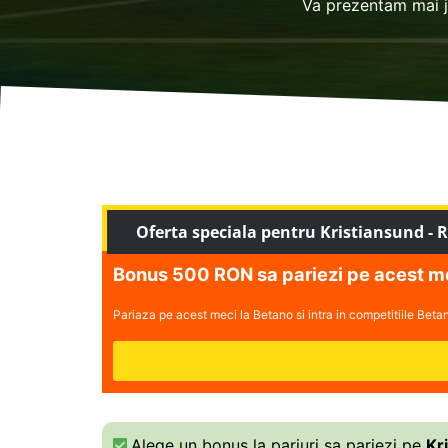
Va prezentam mai 
Oferta speciala pentru Kristiansund -
Bonus 500 RON sa pariezi pe acest m
Pariaza pe acest meci la Betano si intra in competitiile Bet
Alege un bonus la pariuri sa pariezi pe
Kr