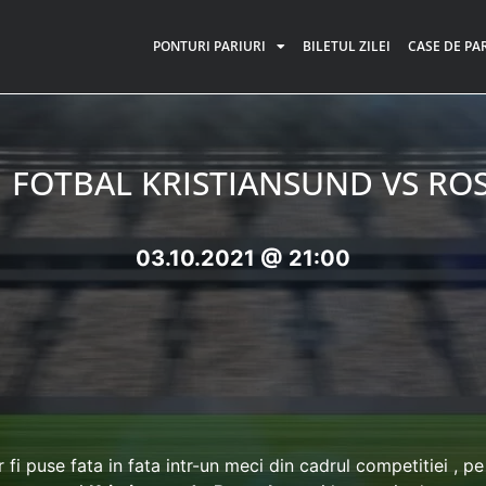
PONTURI PARIURI
BILETUL ZILEI
CASE DE PA
 FOTBAL KRISTIANSUND VS R
03.10.2021 @ 21:00
r fi puse fata in fata intr-un meci din cadrul competitiei
, pe