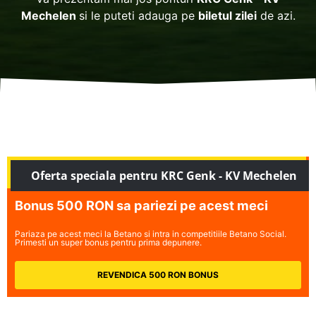
Mechelen
si le puteti adauga pe
biletul zilei
de azi.
Oferta speciala pentru KRC Genk - KV Mechelen
Bonus 500 RON sa pariezi pe acest meci
Pariaza pe acest meci la Betano si intra in competitiile Betano Social.
Primesti un super bonus pentru prima depunere.
REVENDICA 500 RON BONUS