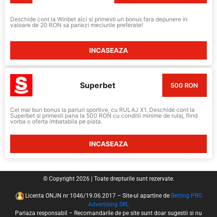
Deschide cont la Winbet aici si primesti un bonus fara depunere in
valoare de 20 RON sa pariezi meciurile preferate!
INCASEAZA
Superbet
500 RON
Cel mai bun bonus la pariuri sportive, cu RULAJ X1. Deschide cont la
Superbet si primesti pana la 500 RON cu conditii minime de rulaj, fiind
vorba o oferta imbatabila pe piata.
INCASEAZA
© Copyright 2026 | Toate drepturile sunt rezervate.
Licenta ONJN nr 1046/19.06.2017 – Site-ul apartine de
Betting PRO
Advertising SRL
Pariaza responsabil – Recomandarile de pe site sunt doar sugestii si nu