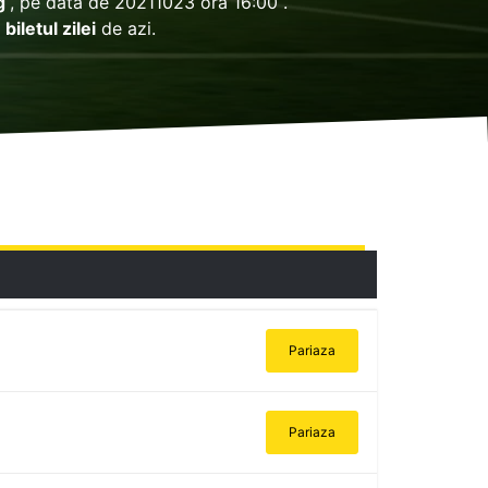
ig
, pe data de 20211023 ora 16:00 .
e
biletul zilei
de azi.
Pariaza
Pariaza