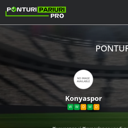
PONTUR
Konyaspor
W
W
D
W
D