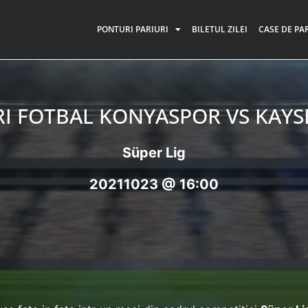
PONTURI PARIURI
BILETUL ZILEI
CASE DE PA
I FOTBAL KONYASPOR VS KAYS
Süper Lig
20211023 @ 16:00