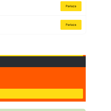
Pariaza
Pariaza