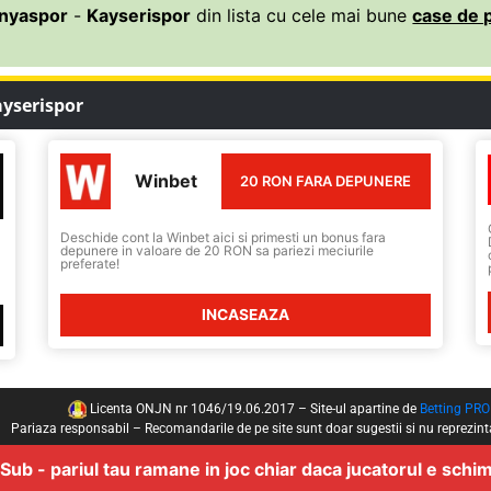
nyaspor
-
Kayserispor
din lista cu cele mai bune
case de p
ayserispor
Winbet
20 RON FARA DEPUNERE
Deschide cont la Winbet aici si primesti un bonus fara
depunere in valoare de 20 RON sa pariezi meciurile
preferate!
INCASEAZA
Licenta ONJN nr 1046/19.06.2017 – Site-ul apartine de
Betting PRO
Pariaza responsabil – Recomandarile de pe site sunt doar sugestii si nu reprezinta
ub - pariul tau ramane in joc chiar daca jucatorul e schi