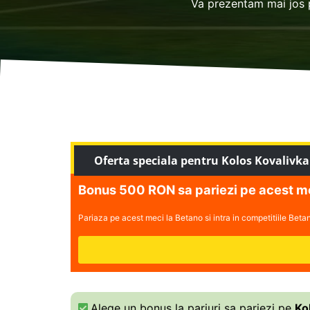
Va prezentam mai jos 
Oferta speciala pentru Kolos Kovalivka
Bonus 500 RON sa pariezi pe acest m
Pariaza pe acest meci la Betano si intra in competitiile Bet
Alege un bonus la pariuri sa pariezi pe
Ko