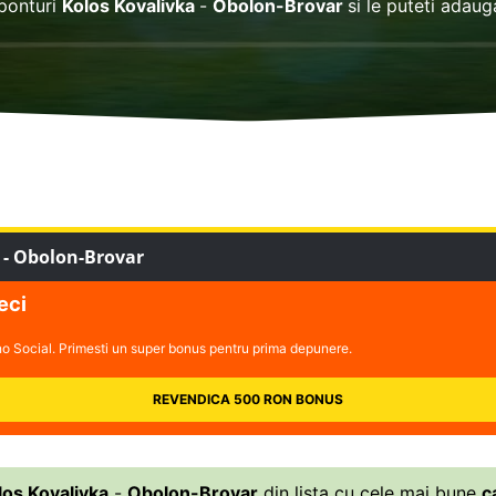
ponturi
Kolos Kovalivka
-
Obolon-Brovar
si le puteti adau
 - Obolon-Brovar
eci
ano Social. Primesti un super bonus pentru prima depunere.
REVENDICA 500 RON BONUS
los Kovalivka
-
Obolon-Brovar
din lista cu cele mai bune
c