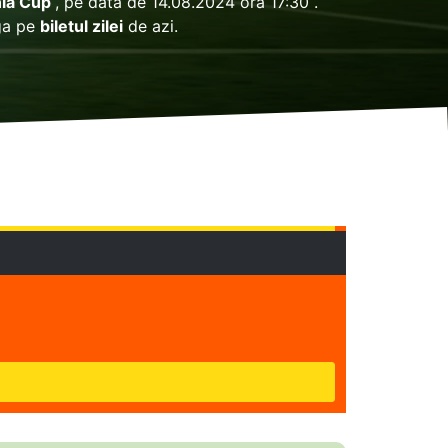
ia Cup
, pe data de 14.08.2024 ora 17:30 .
uga pe
biletul zilei
de azi.