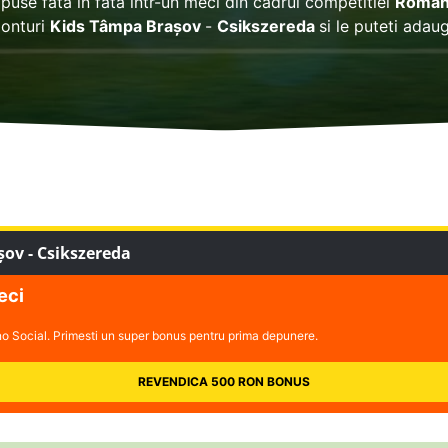
 puse fata in fata intr-un meci din cadrul competitiei
Roman
ponturi
Kids Tâmpa Braşov
-
Csikszereda
si le puteti ada
ov - Csikszereda
eci
ano Social. Primesti un super bonus pentru prima depunere.
REVENDICA 500 RON BONUS