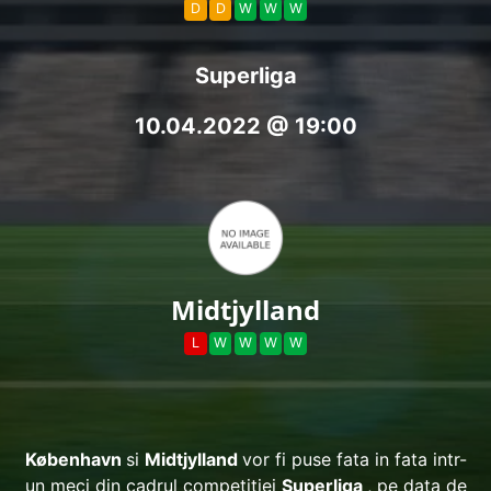
D
D
W
W
W
Superliga
10.04.2022 @ 19:00
Midtjylland
L
W
W
W
W
København
si
Midtjylland
vor fi puse fata in fata intr-
un meci din cadrul competitiei
Superliga
, pe data de