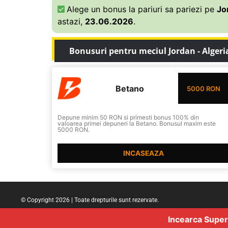
Alege un bonus la pariuri sa pariezi pe
Jo
astazi,
23.06.2026
.
Bonusuri pentru meciul Jordan - Algeri
Betano
5000 RON
Depune minim 50 RON si primesti bonus 100% din
valoarea primei depuneri la Betano. Bonusul maxim este
5000 RON.
INCASEAZA
© Copyright 2026 | Toate drepturile sunt rezervate.
Incearca SuperS