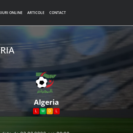
RIURI ONLINE
ARTICOLE
CONTACT
RIA
Algeria
L
W
D
L