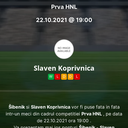
Prva HNL
22.10.2021 @ 19:00
Slaven Koprivnica
W
L
D
D
L
Šibenik
si
Slaven Koprivnica
vor fi puse fata in fata
intr-un meci din cadrul competitiei
Prva HNL
, pe data
de 22.10.2021 ora 19:00 .
Va prezentam mai jos ponturi
Šibenik
-
Slaven