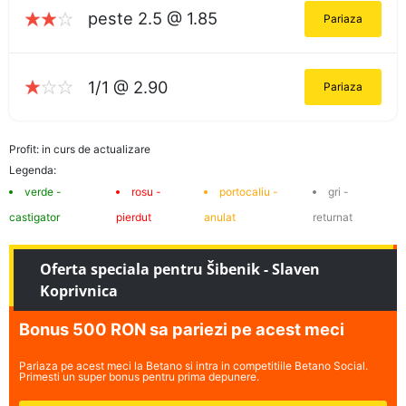
peste 2.5 @ 1.85
Pariaza
1/1 @ 2.90
Pariaza
Profit: in curs de actualizare
Legenda:
verde -
rosu -
portocaliu -
gri -
castigator
pierdut
anulat
returnat
Oferta speciala pentru Šibenik - Slaven
Koprivnica
Bonus 500 RON sa pariezi pe acest meci
Pariaza pe acest meci la Betano si intra in competitiile Betano Social.
Primesti un super bonus pentru prima depunere.