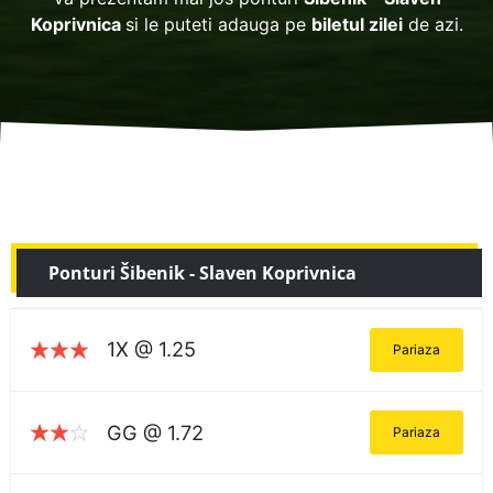
Koprivnica
si le puteti adauga pe
biletul zilei
de azi.
Ponturi Šibenik - Slaven Koprivnica
1X @ 1.25
Pariaza
GG @ 1.72
Pariaza