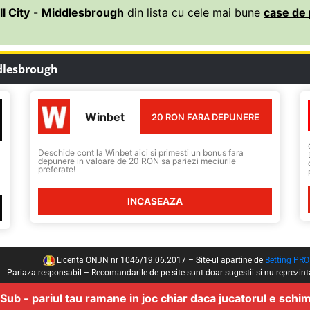
ll City
-
Middlesbrough
din lista cu cele mai bune
case de 
ddlesbrough
Winbet
20 RON FARA DEPUNERE
Deschide cont la Winbet aici si primesti un bonus fara
depunere in valoare de 20 RON sa pariezi meciurile
preferate!
INCASEAZA
Licenta ONJN nr 1046/19.06.2017 – Site-ul apartine de
Betting PRO
Pariaza responsabil – Recomandarile de pe site sunt doar sugestii si nu reprezinta
ub - pariul tau ramane in joc chiar daca jucatorul e schi