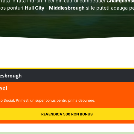
 fata in fata intr-un meci din cadrul competitiei
Champions
jos ponturi
Hull City
-
Middlesbrough
si le puteti adauga p
dlesbrough
eci
ano Social. Primesti un super bonus pentru prima depunere.
REVENDICA 500 RON BONUS