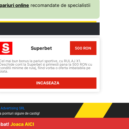
pariuri online
recomandate de specialistii
Superbet
500 RON
Cel mai bun bonus la pariuri sportive, cu RULAJ X1.
Deschide cont la Superbet si primesti pana la 500 RON cu
conditii minime de rulaj, fiind vorba o oferta imbatabila pe
piata.
INCASEAZA
 Advertising SRL
 ponturi sigure de castig!
mbat!
Joaca AICI