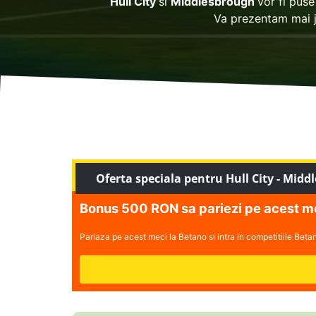
Hull City
si
Middlesbrough
vor fi puse
Va prezentam mai 
Oferta speciala pentru Hull City - Mid
Bonus 500 RON sa pariezi pe acest m
Pariaza pe acest meci la Betano si intra in competitiile Bet