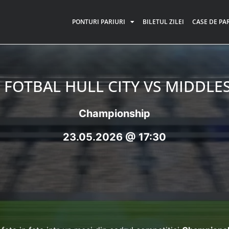
PONTURI PARIURI
BILETUL ZILEI
CASE DE PA
 FOTBAL HULL CITY VS MIDDL
Championship
23.05.2026 @ 17:30