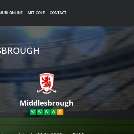
RIURI ONLINE
ARTICOLE
CONTACT
ESBROUGH
Middlesbrough
W
W
W
W
D