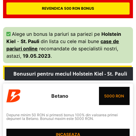
REVENDICA 500 RON BONUS
Alege un bonus la pariuri sa pariezi pe
Holstein
Kiel
-
St. Pauli
din lista cu cele mai bune
case de
pariuri online
recomandate de specialistii nostri,
astazi,
19.05.2023
.
Bonusuri pentru meciul Holstein Kiel - St. Pauli
Betano
5000 RON
Depune minim 50 RON si primesti bonus 100% din valoarea primei
depuneri la Betano. Bonusul maxim este 5000 RON.
INCASEAZA