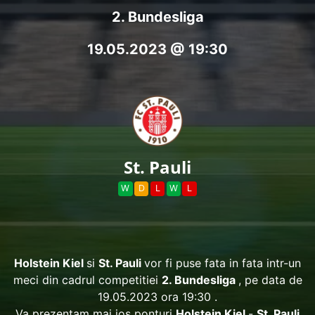
2. Bundesliga
19.05.2023 @ 19:30
St. Pauli
W
D
L
W
L
Holstein Kiel
si
St. Pauli
vor fi puse fata in fata intr-un
meci din cadrul competitiei
2. Bundesliga
, pe data de
19.05.2023 ora 19:30 .
Va prezentam mai jos ponturi
Holstein Kiel
-
St. Pauli